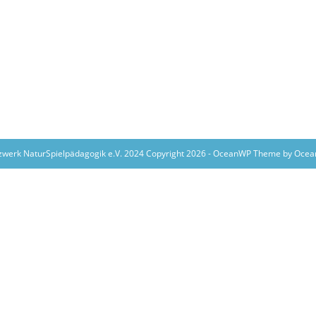
zwerk NaturSpielpädagogik e.V. 2024 Copyright 2026 - OceanWP Theme by Oce