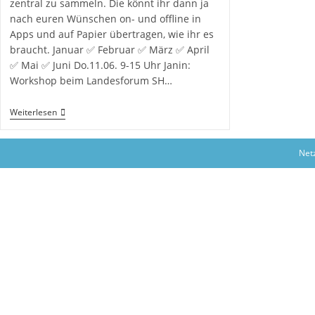
zentral zu sammeln. Die könnt ihr dann ja
nach euren Wünschen on- und offline in
Apps und auf Papier übertragen, wie ihr es
braucht. Januar ✅ Februar ✅ März ✅ April
✅ Mai ✅ Juni Do.11.06. 9-15 Uhr Janin:
Workshop beim Landesforum SH…
Geschützt:
Weiterlesen
Terminübersicht
Für
Netzwerk-
Net
Aktivitäten