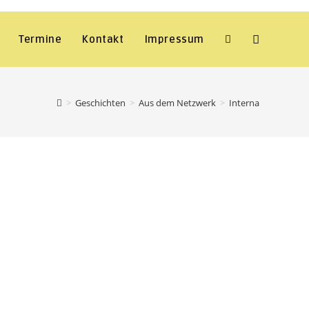
Termine
Kontakt
Impressum
Website-
Suche
>
Geschichten
>
Aus dem Netzwerk
>
Interna
umschalten