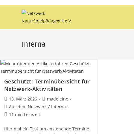
Zum
Inhalt
springen
Interna
Geschützt: Terminübersicht für
Netzwerk-Aktivitäten
Beitrag
Beitrags-
13. März 2026
madeleine
veröffentlicht:
Autor:
Beitrags-
Aus dem Netzwerk
/
Interna
Kategorie:
Lesedauer:
11 min Lesezeit
Hier mal ein Test um anstehende Termine