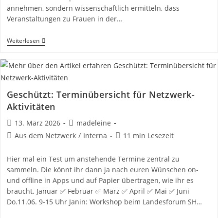
annehmen, sondern wissenschaftlich ermitteln, dass
Veranstaltungen zu Frauen in der…
Wissenschaftliche
Weiterlesen
Begleitung
Für’s
Projekt
Geschützt: Terminübersicht für Netzwerk-
Aktivitäten
Beitrag
Beitrags-
13. März 2026
madeleine
veröffentlicht:
Autor:
Beitrags-
Lesedauer:
Aus dem Netzwerk
/
Interna
11 min Lesezeit
Kategorie:
Hier mal ein Test um anstehende Termine zentral zu
sammeln. Die könnt ihr dann ja nach euren Wünschen on-
und offline in Apps und auf Papier übertragen, wie ihr es
braucht. Januar ✅ Februar ✅ März ✅ April ✅ Mai ✅ Juni
Do.11.06. 9-15 Uhr Janin: Workshop beim Landesforum SH…