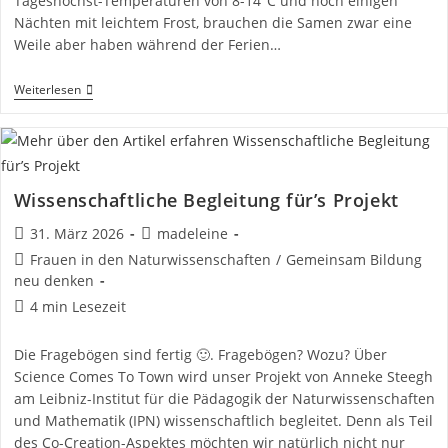
Tageshöchst-Temperaturen von 8-14°C und noch einigen
Nächten mit leichtem Frost, brauchen die Samen zwar eine
Weile aber haben während der Ferien…
Die
Weiterlesen
Erste
Etappe
Geschafft?!
Aussaat
Und
Keimung
Wissenschaftliche Begleitung für’s Projekt
Beitrag
Beitrags-
31. März 2026
madeleine
veröffentlicht:
Autor:
Beitrags-
Frauen in den Naturwissenschaften
/
Gemeinsam Bildung
Kategorie:
neu denken
Lesedauer:
4 min Lesezeit
Die Fragebögen sind fertig 🙂. Fragebögen? Wozu? Über
Science Comes To Town wird unser Projekt von Anneke Steegh
am Leibniz-Institut für die Pädagogik der Naturwissenschaften
und Mathematik (IPN) wissenschaftlich begleitet. Denn als Teil
des Co-Creation-Aspektes möchten wir natürlich nicht nur