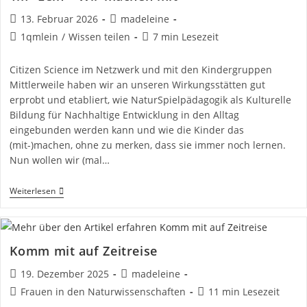
Beitrag
Beitrags-
13. Februar 2026
madeleine
veröffentlicht:
Autor:
Beitrags-
Lesedauer:
1qmlein
/
Wissen teilen
7 min Lesezeit
Kategorie:
Citizen Science im Netzwerk und mit den Kindergruppen
Mittlerweile haben wir an unseren Wirkungsstätten gut
erprobt und etabliert, wie NaturSpielpädagogik als Kulturelle
Bildung für Nachhaltige Entwicklung in den Alltag
eingebunden werden kann und wie die Kinder das
(mit-)machen, ohne zu merken, dass sie immer noch lernen.
Nun wollen wir (mal…
1m²
Weiterlesen
Lein
–
Wir
Machen
Mit
Komm mit auf Zeitreise
Beitrag
Beitrags-
19. Dezember 2025
madeleine
veröffentlicht:
Autor:
Beitrags-
Lesedauer:
Frauen in den Naturwissenschaften
11 min Lesezeit
Kategorie: