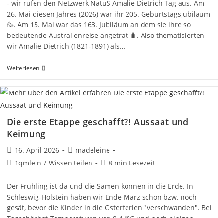
- wir rufen den Netzwerk NatuS Amalie Dietrich Tag aus. Am
26. Mai diesen Jahres (2026) war ihr 205. Geburtstagsjubiläum
🥳. Am 15. Mai war das 163. Jubiläum an dem sie ihre so
bedeutende Australienreise angetrat 🧳. Also thematisierten
wir Amalie Dietrich (1821-1891) als…
Der
Weiterlesen
Netzwerk
NatuS
„Amalie
Dietrich
Tag“
Die erste Etappe geschafft?! Aussaat und
Keimung
Beitrag
Beitrags-
16. April 2026
madeleine
veröffentlicht:
Autor:
Beitrags-
Lesedauer:
1qmlein
/
Wissen teilen
8 min Lesezeit
Kategorie:
Der Frühling ist da und die Samen können in die Erde. In
Schleswig-Holstein haben wir Ende März schon bzw. noch
gesät, bevor die Kinder in die Osterferien "verschwanden". Bei