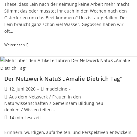
These, dass Lein nach der Keimung keine Arbeit mehr macht.
Stimmt das oder musstet ihr euch in den Wochen nach den
Osterferien um das Beet kümmern? Uns ist aufgefallen: Der
Lein braucht ganz schön viel Wasser. Gegossen haben wir
oft…
Nur
Weiterlesen
Wachsen
Und
Warten?
Der Netzwerk NatuS „Amalie Dietrich Tag“
Beitrag
Beitrags-
12. Juni 2026
madeleine
veröffentlicht:
Autor:
Beitrags-
Aus dem Netzwerk
/
Frauen in den
Kategorie:
Naturwissenschaften
/
Gemeinsam Bildung neu
denken
/
Wissen teilen
Lesedauer:
14 min Lesezeit
Erinnern, würdigen, aufarbeiten, und Perspektiven entwickeln