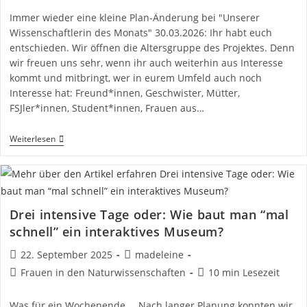
Immer wieder eine kleine Plan-Änderung bei "Unserer
Wissenschaftlerin des Monats" 30.03.2026: Ihr habt euch
entschieden. Wir öffnen die Altersgruppe des Projektes. Denn
wir freuen uns sehr, wenn ihr auch weiterhin aus Interesse
kommt und mitbringt, wer in eurem Umfeld auch noch
Interesse hat: Freund*innen, Geschwister, Mütter,
FSJler*innen, Student*innen, Frauen aus…
Komm
Weiterlesen
Mit
Auf
Zeitreise
Drei intensive Tage oder: Wie baut man “mal
schnell” ein interaktives Museum?
Beitrag
Beitrags-
22. September 2025
madeleine
veröffentlicht:
Autor:
Beitrags-
Lesedauer:
Frauen in den Naturwissenschaften
10 min Lesezeit
Kategorie:
Was für ein Wochenende … Nach langer Planung konnten wir