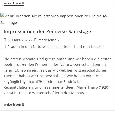
Geschützt:
Weiterlesen
Terminübersicht
Für
Netzwerk-
Aktivitäten
Impressionen der Zeitreise-Samstage
Beitrag
Beitrags-
6. März 2026
madeleine
veröffentlicht:
Autor:
Beitrags-
Lesedauer:
Frauen in den Naturwissenschaften
14 min Lesezeit
Kategorie:
Die ersten Monate sind gut gelaufen und wir haben die ersten
beeindruckenden Frauen in der Naturwissenschaft kennen
gelernt.Um wen ging es da? Mit welchen wissenschaftlichen
Themen haben wir uns beschäftigt? Wie haben wir diese
zugänglich gemacht?Hier ein paar Eindrücke,
Recapitulationen, und gesammelte Ideen: Marie Tharp (1920-
2006) ist unsere Wissenschaftlerin des Monats…
Impressionen
Weiterlesen
Der
Zeitreise-