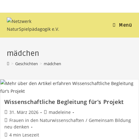
Zum
Inhalt
springen
Menü
mädchen
>
Geschichten
>
mädchen
Wissenschaftliche Begleitung für’s Projekt
Beitrag
Beitrags-
31. März 2026
madeleine
veröffentlicht:
Autor:
Beitrags-
Frauen in den Naturwissenschaften
/
Gemeinsam Bildung
Kategorie:
neu denken
Lesedauer:
4 min Lesezeit