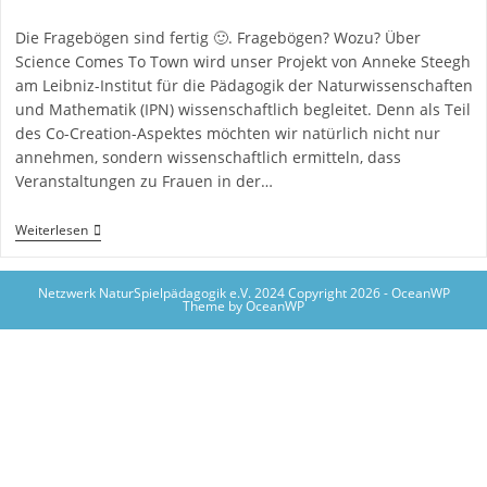
Die Fragebögen sind fertig 🙂. Fragebögen? Wozu? Über
Science Comes To Town wird unser Projekt von Anneke Steegh
am Leibniz-Institut für die Pädagogik der Naturwissenschaften
und Mathematik (IPN) wissenschaftlich begleitet. Denn als Teil
des Co-Creation-Aspektes möchten wir natürlich nicht nur
annehmen, sondern wissenschaftlich ermitteln, dass
Veranstaltungen zu Frauen in der…
Wissenschaftliche
Weiterlesen
Begleitung
Für’s
Projekt
Netzwerk NaturSpielpädagogik e.V. 2024 Copyright 2026 - OceanWP
Theme by OceanWP