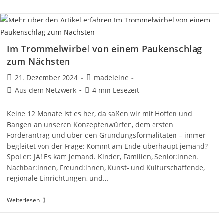
Januar
2025:
Nature
Journaling
Spaziergang
–
Im Trommelwirbel von einem Paukenschlag
Mit
Stift
zum Nächsten
Und
Papier
Beitrag
Beitrags-
21. Dezember 2024
madeleine
Auf
veröffentlicht:
Autor:
Entdeckungsreise
Beitrags-
Lesedauer:
Aus dem Netzwerk
4 min Lesezeit
Kategorie:
Keine 12 Monate ist es her, da saßen wir mit Hoffen und
Bangen an unseren Konzeptenwürfen, dem ersten
Förderantrag und über den Gründungsformalitäten – immer
begleitet von der Frage: Kommt am Ende überhaupt jemand?
Spoiler: JA! Es kam jemand. Kinder, Familien, Senior:innen,
Nachbar:innen, Freund:innen, Kunst- und Kulturschaffende,
regionale Einrichtungen, und…
Im
Weiterlesen
Trommelwirbel
Von