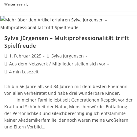
Pflanzenflüsterin
Weiterlesen
Mit
BNE-
Leidenschaft
–
Teresa
Groß
Sylva Jürgensen – Multiprofessionalität trifft
Spielfreude
Beitrag
Beitrags-
1. Februar 2025
Sylva Jürgensen
veröffentlicht:
Autor:
Beitrags-
Aus dem Netzwerk
/
Mitglieder stellen sich vor
Kategorie:
Lesedauer:
4 min Lesezeit
Ich bin 56 Jahre alt, seit 34 Jahren mit dem besten Ehemann
von allen verheiratet und habe drei wunderbare Kinder.
In meiner Familie lebt seit Generationen Respekt vor der
Kraft und Schönheit der Natur, Menschenwürde, Entfaltung
der Persönlichkeit und Gleichberechtigung.Ich entstammte
keiner Akademikerfamilie, dennoch waren meine Großeltern
und Eltern Vorbild…