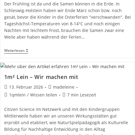
Der Frühling ist da und die Samen können in die Erde. In
Schleswig-Holstein haben wir Ende März schon bzw. noch
gesät, bevor die Kinder in die Osterferien "verschwanden". Bei
Tageshöchst-Temperaturen von 8-14°C und noch einigen
Nächten mit leichtem Frost, brauchen die Samen zwar eine
Weile aber haben während der Ferien…
Die
Weiterlesen
Erste
Etappe
Geschafft?!
Aussaat
Und
1m² Lein – Wir machen mit
Keimung
Beitrag
Beitrags-
13. Februar 2026
madeleine
veröffentlicht:
Autor:
Beitrags-
Lesedauer:
1qmlein
/
Wissen teilen
7 min Lesezeit
Kategorie:
Citizen Science im Netzwerk und mit den Kindergruppen
Mittlerweile haben wir an unseren Wirkungsstätten gut
erprobt und etabliert, wie NaturSpielpädagogik als Kulturelle
Bildung für Nachhaltige Entwicklung in den Alltag