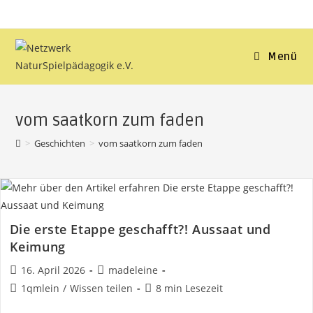
Zum
Inhalt
springen
Menü
vom saatkorn zum faden
>
Geschichten
>
vom saatkorn zum faden
Die erste Etappe geschafft?! Aussaat und
Keimung
Beitrag
Beitrags-
16. April 2026
madeleine
veröffentlicht:
Autor:
Beitrags-
Lesedauer:
1qmlein
/
Wissen teilen
8 min Lesezeit
Kategorie: